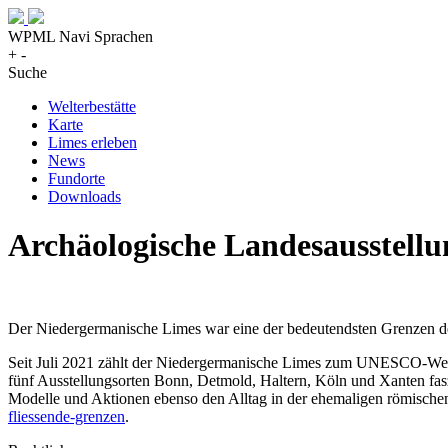
WPML Navi Sprachen
+
-
Suche
Welterbestätte
Karte
Limes erleben
News
Fundorte
Downloads
Archäologische Landesausstell
Der Niedergermanische Limes war eine der bedeutendsten Grenzen de
Seit Juli 2021 zählt der Niedergermanische Limes zum UNESCO-Welt
fünf Ausstellungsorten Bonn, Detmold, Haltern, Köln und Xanten fa
Modelle und Aktionen ebenso den Alltag in der ehemaligen römischen
fliessende-grenzen
.