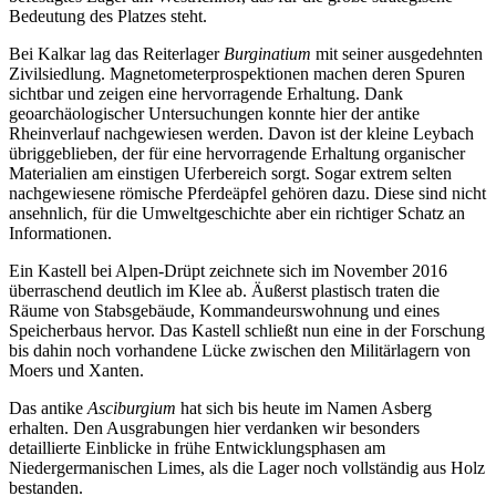
Bedeutung des Platzes steht.
Bei Kalkar lag das Reiterlager
Burginatium
mit seiner ausgedehnten
Zivilsiedlung. Magnetometerprospektionen machen deren Spuren
sichtbar und zeigen eine hervorragende Erhaltung. Dank
geoarchäologischer Untersuchungen konnte hier der antike
Rheinverlauf nachgewiesen werden. Davon ist der kleine Leybach
übriggeblieben, der für eine hervorragende Erhaltung organischer
Materialien am einstigen Uferbereich sorgt. Sogar extrem selten
nachgewiesene römische Pferdeäpfel gehören dazu. Diese sind nicht
ansehnlich, für die Umweltgeschichte aber ein richtiger Schatz an
Informationen.
Ein Kastell bei Alpen-Drüpt zeichnete sich im November 2016
überraschend deutlich im Klee ab. Äußerst plastisch traten die
Räume von Stabsgebäude, Kommandeurswohnung und eines
Speicherbaus hervor. Das Kastell schließt nun eine in der Forschung
bis dahin noch vorhandene Lücke zwischen den Militärlagern von
Moers und Xanten.
Das antike
Asciburgium
hat sich bis heute im Namen Asberg
erhalten. Den Ausgrabungen hier verdanken wir besonders
detaillierte Einblicke in frühe Entwicklungsphasen am
Niedergermanischen Limes, als die Lager noch vollständig aus Holz
bestanden.