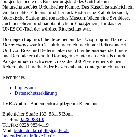
prägen bis heute das Erscheinungsbild des Gutshofs im
Naturschutzgebiet Urdenbacher Kämpe. Das Kastell ist zugleich ein
viel besuchter Erlebnis- und Lernort: Historische Kaltblüterzucht,
biologische Station und römisches Museum bilden eine Symbiose,
auch aus ehren- und hauptamtlichem Engagement, für das der
UNESCO-Titel der würdige Ritterschlag war.
Dormagen trägt noch heute seinen antiken Ursprung im Namen:
Durnomagus
war im 2. Jahrhundert ein wichtiger Reiterstandort.
Und von Ross und Reitern haben sich hier herausragende Funde
und Befunde erhalten. In Dormagen konnte man erstmals durch
Ausgrabungen nachweisen, dass die 500 Pferde einer solchen
Reitereinheit innerhalb der Kasernenbauten untergebracht waren.
Rechtliches
Impressum
Datenschutzerklärung
LVR-Amt für Bodendenkmalpflege im Rheinland
Endenicher Straße 133, 53115 Bonn
Telefon:
0228 9834-0
Telefax: 0228 9834-119
Mail:
bodendenkmalpflege@lvr.de
bodendenkmalpflege.lvr.de