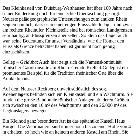
Das Kleinkastell von Duisburg-Werthausen hat über 100 Jahre nach
seiner Entdeckung noch für eine echte Überraschung gesorgt.
Neueste paläogeographische Untersuchungen zum antiken Rhein
zeigten nämlich, dass es in einer engen Flussschleife lag – und zwar
am rechten Rheinufer. Kleinkstelle sind bei römischen Landgrenzen
sehr häufig, an Flussgrenzen aber selten. So klein das Lager auch
war, seine Bedeutung für unser Verständnis, wie die Römer den
Fluss als Grenze betrachtet haben, ist gar nicht hoch genug
einzuschätzen.
Gellep –
Gelduba
: Auch hier zeigt sich die Namenskontinuität
römischer Garnisonsorte am Rhein. Gerade Krefeld-Gellep ist ein
prominentes Beispiel für die Tradition rheinischer Orte über die
Antike hinaus.
Auf dem Neusser Reckberg unweit südöstlich des sog.
Koenenlagers befinden sich ein Kleinkastell und ein Wachtturm. Sie
runden die große Bandbreite römischer Anlagen ab, deren Größen
sich zwischen den 16 m² des Wachtturms und den 26.000 m² des
Legionslagers bewegen.
Ein Kleinod ganz besonderer Art ist das spätantike Kastell Haus
Bürgel. Die Wehrmauern sind immer noch bis zu einer Höhe von 4
m erhalten, so hoch wie an keinem anderen Kastell am Rhein. Sie