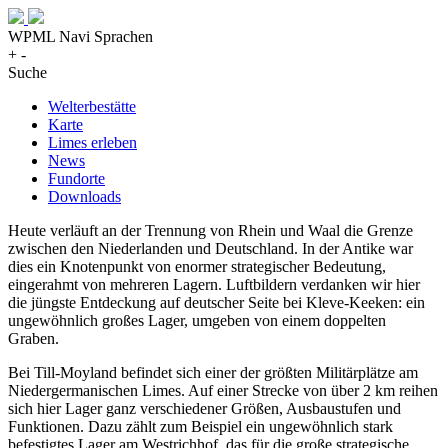
WPML Navi Sprachen
+
-
Suche
Welterbestätte
Karte
Limes erleben
News
Fundorte
Downloads
Heute verläuft an der Trennung von Rhein und Waal die Grenze
zwischen den Niederlanden und Deutschland. In der Antike war
dies ein Knotenpunkt von enormer strategischer Bedeutung,
eingerahmt von mehreren Lagern. Luftbildern verdanken wir hier
die jüngste Entdeckung auf deutscher Seite bei Kleve-Keeken: ein
ungewöhnlich großes Lager, umgeben von einem doppelten
Graben.
Bei Till-Moyland befindet sich einer der größten Militärplätze am
Niedergermanischen Limes. Auf einer Strecke von über 2 km reihen
sich hier Lager ganz verschiedener Größen, Ausbaustufen und
Funktionen. Dazu zählt zum Beispiel ein ungewöhnlich stark
befestigtes Lager am Westrichhof, das für die große strategische